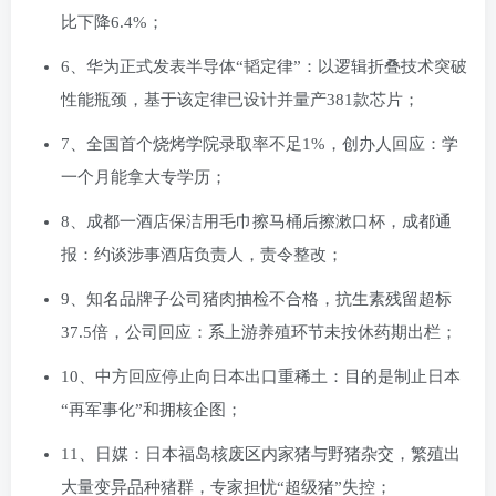
比下降6.4%；
6、华为正式发表半导体“韬定律”：以逻辑折叠技术突破
性能瓶颈，基于该定律已设计并量产381款芯片；
7、全国首个烧烤学院录取率不足1%，创办人回应：学
一个月能拿大专学历；
8、成都一酒店保洁用毛巾擦马桶后擦漱口杯，成都通
报：约谈涉事酒店负责人，责令整改；
9、知名品牌子公司猪肉抽检不合格，抗生素残留超标
37.5倍，公司回应：系上游养殖环节未按休药期出栏；
10、中方回应停止向日本出口重稀土：目的是制止日本
“再军事化”和拥核企图；
11、日媒：日本福岛核废区内家猪与野猪杂交，繁殖出
大量变异品种猪群，专家担忧“超级猪”失控；