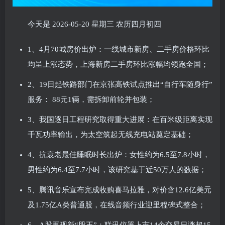
今天是 2026-05-20 星期三 农历四月初四
1、4月70城房价出炉：一线城市新房、二手房价格环比
均呈上涨态势，上海新房二手房环比涨幅均领跑全国；
2、19日起铁路部门在京张高铁试点推出“自行车随身行”
服务： 88元1辆，需拆卸前轮并包装；
3、我国逐日工程研究取得重大进展：在百米级距离实现
千瓦功率输出，为太空筑起无线充电站奠定基础；
4、抗衰老最佳睡眠时长出炉：女性约为6.5至7.8小时，
男性约为6.4至7.7小时，该研究基于近50万人的数据；
5、腾讯音乐宣布完成收购喜马拉雅，对价含12.6亿美元
及1.75亿A类普通股，在线音频行业迎里程碑式整合；
6、A股再现新“股王”：联讯仪器上市14个交易日涨超15